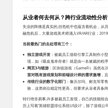
从业者何去何从？跨行业流动性分析
失业的阵痛是真实的,但危机中也蕴含着机会，从历
融危机后，大量游戏美术师涌入VR/AR行业；20
当前最热门的去处理有三个：
独立游戏开发
：被裁员工借助引擎工具制作小型
现，如《吸血鬼幸存者》就是由一名被裁的程
网页3与链游
：区块链游戏（GameFi）虽然在
室对既有游戏策划和前端设计师的需求激增
，且
传统行业的数字化部门
：像沃尔玛、耐克等零
验，这类岗位稳定性更高，但要求从业者具备
转行绝非易事,许多被裁员工发现，自己的技能组合在传
历上写着‘英雄联盟排位系统UI设计’，除了游戏