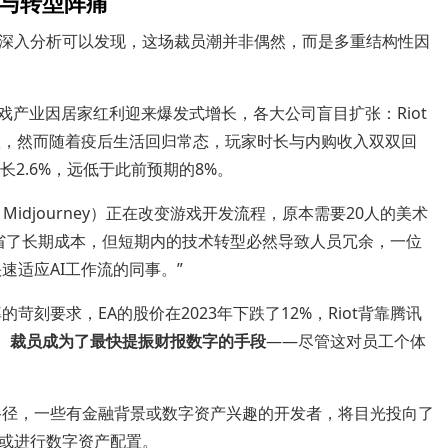
与转型阵痛
？深入分析可以发现，这场裁员潮并非偶然，而是多重结构性因
全球游戏产业因居家红利迎来爆发式增长，各大公司盲目扩张：Riot
室，然而随着疫后生活回归常态，玩家时长与内购收入双双回
增长2.6%，远低于此前预期的8%。
T、Midjourney）正在改变游戏开发流程，原本需要20人的美术
节省了长期成本，但短期内的技术转型必然导致人员冗余，一位
速适应AI工作流的同事。”
苛刻要求，EA的股价在2023年下跌了12%，Riot背靠腾讯
。
裁员成为了最快提振财报数字的手段
——尽管这对员工个体
路径，一些有金融背景或数字资产兴趣的开发者，将目光投向了
或进行数字资产配置。