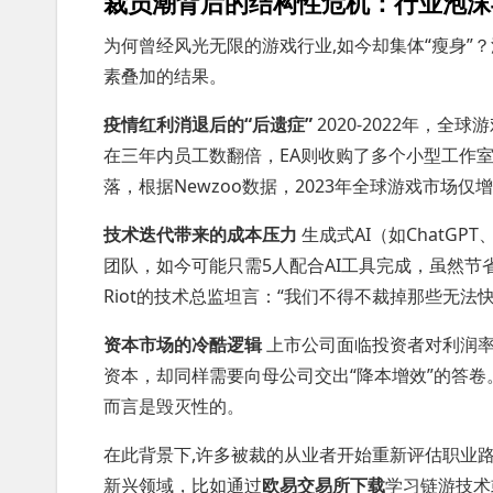
裁员潮背后的结构性危机：行业泡沫
为何曾经风光无限的游戏行业,如今却集体“瘦身”
素叠加的结果。
疫情红利消退后的“后遗症”
2020-2022年，
在三年内员工数翻倍，EA则收购了多个小型工作
落，根据Newzoo数据，2023年全球游戏市场仅
技术迭代带来的成本压力
生成式AI（如ChatGP
团队，如今可能只需5人配合AI工具完成，虽然
Riot的技术总监坦言：“我们不得不裁掉那些无法快
资本市场的冷酷逻辑
上市公司面临投资者对利润率的
资本，却同样需要向母公司交出“降本增效”的答卷
而言是毁灭性的。
在此背景下,许多被裁的从业者开始重新评估职业
新兴领域，比如通过
欧易交易所下载
学习链游技术