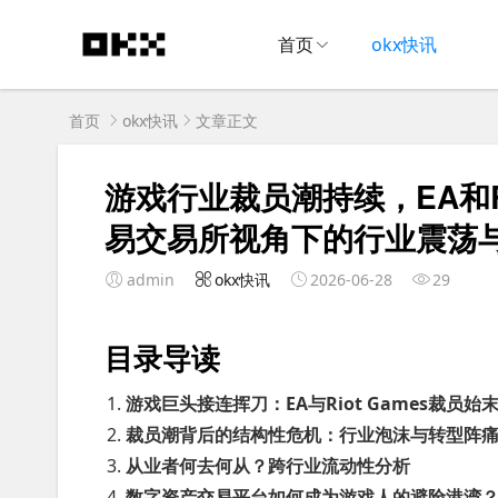
首页
okx快讯
首页
okx快讯
文章正文
游戏行业裁员潮持续，EA和R
易交易所视角下的行业震荡
admin
okx快讯
2026-06-28
29
目录导读
游戏巨头接连挥刀：EA与Riot Games裁员始
裁员潮背后的结构性危机：行业泡沫与转型阵
从业者何去何从？跨行业流动性分析
数字资产交易平台如何成为游戏人的避险港湾