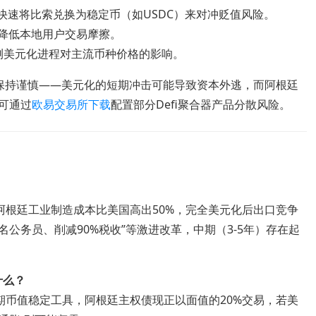
快速将比索兑换为稳定币（如USDC）来对冲贬值风险。
对,降低本地用户交易摩擦。
测美元化进程对主流币种价格的影响。
保持谨慎——美元化的短期冲击可能导致资本外逃，而阿根廷
可通过
欧易交易所下载
配置部分Defi聚合器产品分散风险。
阿根廷工业制造成本比美国高出50%，完全美元化后出口竞争
公务员、削减90%税收”等激进改革，中期（3-5年）存在起
什么？
期币值稳定工具，阿根廷主权债现正以面值的20%交易，若美