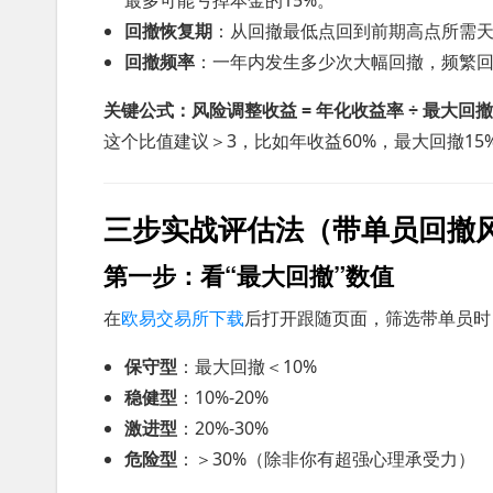
最多可能亏掉本金的15%。
回撤恢复期
：从回撤最低点回到前期高点所需天
回撤频率
：一年内发生多少次大幅回撤，频繁
关键公式：风险调整收益 = 年化收益率 ÷ 最大回
这个比值建议＞3，比如年收益60%，最大回撤1
三步实战评估法（带单员回撤
第一步：看“最大回撤”数值
在
欧易交易所下载
后打开跟随页面，筛选带单员时
保守型
：最大回撤＜10%
稳健型
：10%-20%
激进型
：20%-30%
危险型
：＞30%（除非你有超强心理承受力）