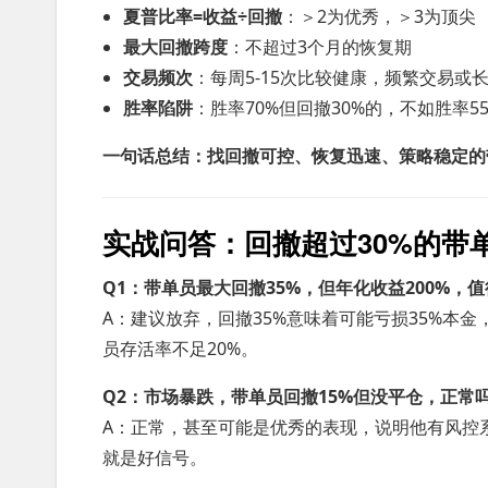
夏普比率=收益÷回撤
：＞2为优秀，＞3为顶尖
最大回撤跨度
：不超过3个月的恢复期
交易频次
：每周5-15次比较健康，频繁交易或
胜率陷阱
：胜率70%但回撤30%的，不如胜率5
一句话总结：找回撤可控、恢复迅速、策略稳定的
实战问答：回撤超过30%的带
Q1：带单员最大回撤35%，但年化收益200%，
A：建议放弃，回撤35%意味着可能亏损35%本金
员存活率不足20%。
Q2：市场暴跌，带单员回撤15%但没平仓，正常
A：正常，甚至可能是优秀的表现，说明他有风控
就是好信号。