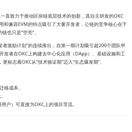
,一直致力于推动区块链底层技术的创新，其自主研发的OKC
低费用和兼容EVM的特点吸引了大量开发者，公链的竞争核心在于
链也只是“空壳”。
发者激励计划”的连续推出，自第一期计划吸引超200个团队申
发者在OKC上构建去中心化应用（DApp）、基础设施和工
更标志着OKC从“技术验证期”迈入“生态爆发期”。
低迁移成本。
元。
册用户）可直接为OKC上的项目导流。