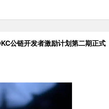
KC公链开发者激励计划第二期正式