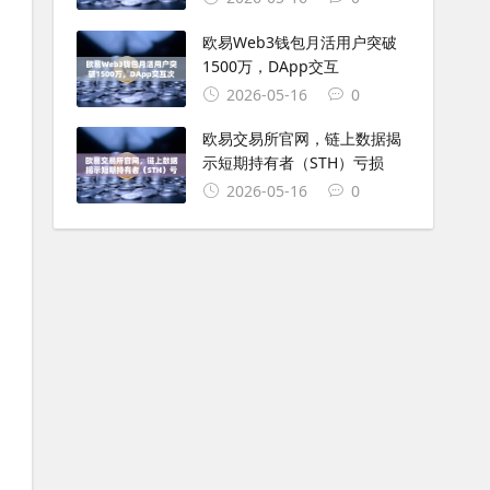
欧易Web3钱包月活用户突破
1500万，DApp交互
2026-05-16
0
欧易交易所官网，链上数据揭
示短期持有者（STH）亏损
2026-05-16
0