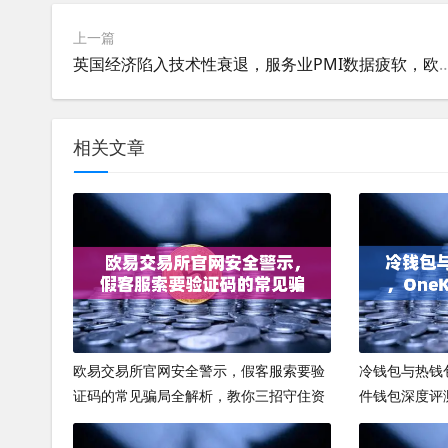
上一篇
英国经济陷入技术性衰退，服务业PMI数据疲软，欧
相关文章
欧易交易所官网安全警示，假客服索要验
冷钱包与热钱包
证码的常见骗局全解析，教你三招守住资
件钱包深度评
产
还是暖房？