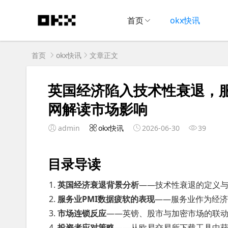
首页
okx快讯
首页
okx快讯
文章正文
英国经济陷入技术性衰退，服
网解读市场影响
admin
okx快讯
2026-06-30
39
目录导读
英国经济衰退背景分析
——技术性衰退的定义
服务业PMI数据疲软的表现
——服务业作为经
市场连锁反应
——英镑、股市与加密市场的联
投资者应对策略
——从欧易交易所下载工具中