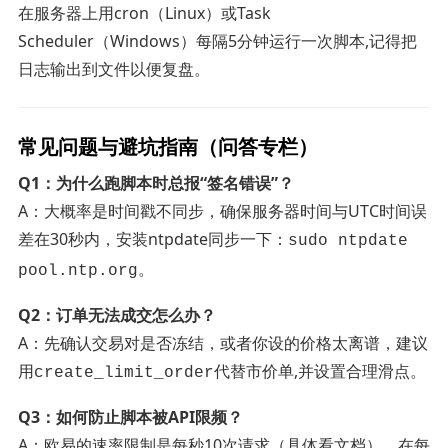
在服务器上用cron（Linux）或Task
Scheduler（Windows）每隔5分钟运行一次脚本,记得把
日志输出到文件以便复盘。
常见问题与避坑指南（问答专栏）
Q1：为什么跑脚本时总报“签名错误”？
A：大概率是时间戳不同步，确保服务器时间与UTC时间误
差在30秒内，安装ntpdate同步一下：
sudo ntpdate
。
pool.ntp.org
Q2：订单无法成交怎么办？
A：先确认交易对是否冻结，或者你设的价格太离谱，建议
用
代替市价单,并设置合理滑点。
create_limit_order
Q3：如何防止脚本被API限频？
A：欧易的速率限制是每秒10次请求（具体看文档），在每