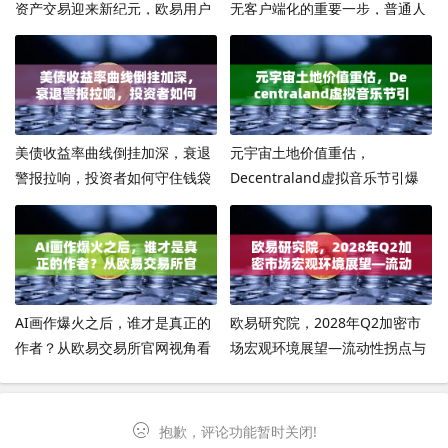
资产交易迎来新纪元，欧易用户
无客户端化的重要一步，普通人
如何抢占先机？
如何提前布局？
美债收益率曲线倒挂加深，衰退
元宇宙土地价值重估，
警报拉响，投资者如何守住钱袋
Decentraland虚拟音乐节引爆
子？
数字地产新浪潮
AI画作爆火之后，谁才是真正的
欧易研究院，2028年Q2加密市
作者？从欧易交易所官网视角看
场宏观环境展望—流动性拐点与
科技伦理与版权迷局
合规新纪元
抱歉，评论功能暂时关闭!