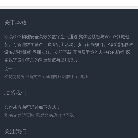
关于本站
欧易OKX
构建安全高效的数字生态通道,聚焦区块链与Web3领域创
新。可管理数字资产、查看链上活动、参与新兴项目。App适配多种
设备,运行流畅,界面友好。立即下载,开启属于你的去中心化旅程,探
索数字货币背后的科技价值与应用潜力。
关于：
欧易交易所
最新文章
xml地图
txt地图
html地图
联系我们
合作或咨询可通过如下方式：
欧易交易所官网
欧易交易所app下载
关注我们