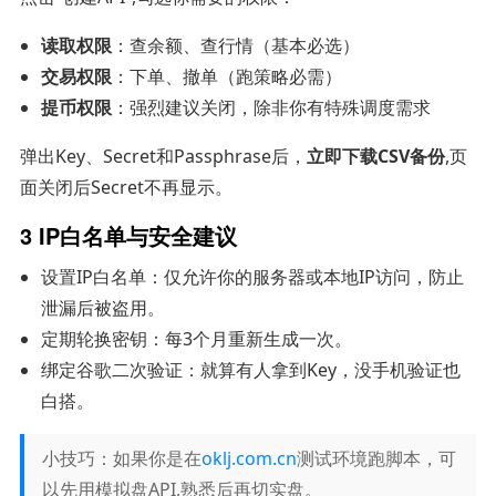
读取权限
：查余额、查行情（基本必选）
交易权限
：下单、撤单（跑策略必需）
提币权限
：强烈建议关闭，除非你有特殊调度需求
弹出Key、Secret和Passphrase后，
立即下载CSV备份
,页
面关闭后Secret不再显示。
3 IP白名单与安全建议
设置IP白名单：仅允许你的服务器或本地IP访问，防止
泄漏后被盗用。
定期轮换密钥：每3个月重新生成一次。
绑定谷歌二次验证：就算有人拿到Key，没手机验证也
白搭。
小技巧：如果你是在
oklj.com.cn
测试环境跑脚本，可
以先用模拟盘API,熟悉后再切实盘。