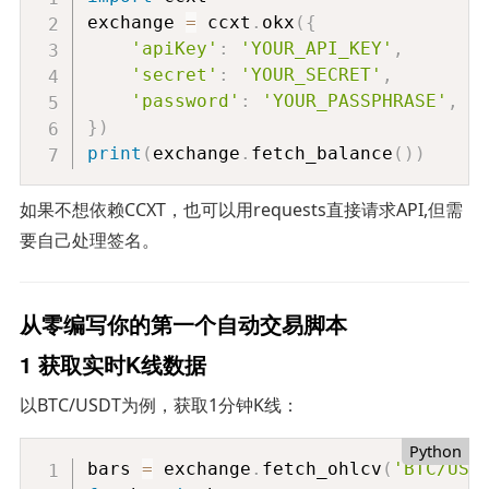
exchange 
=
 ccxt
.
okx
(
{
'apiKey'
:
'YOUR_API_KEY'
,
'secret'
:
'YOUR_SECRET'
,
'password'
:
'YOUR_PASSPHRASE'
,
}
)
print
(
exchange
.
fetch_balance
(
)
)
如果不想依赖CCXT，也可以用requests直接请求API,但需
要自己处理签名。
从零编写你的第一个自动交易脚本
1 获取实时K线数据
以BTC/USDT为例，获取1分钟K线：
Python
bars 
=
 exchange
.
fetch_ohlcv
(
'BTC/USD