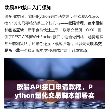
欧易API接口入门须知
很多朋友问：“想用Python做自动交易，但欧易API怎么
搞？”其实只要搞清楚三个核心点——
权限管理
、
速率限制
和
签名逻辑
，新手也能快速上手，欧易交易所（OKX）提
供了REST API和WebSocket接口，适合做网格、趋势追踪
甚至套利策略，如果你还没下载客户端，可以先去
欧易交
易所下载
一个稳定版本,方便测试时对比订单状态。