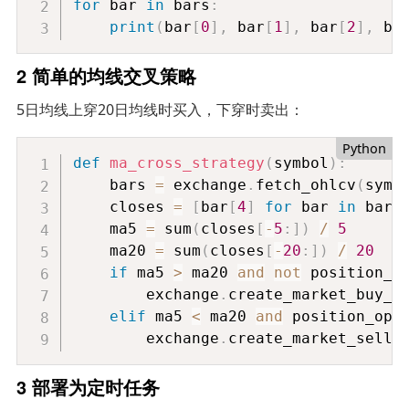
for
 bar 
in
 bars
:
print
(
bar
[
0
]
,
 bar
[
1
]
,
 bar
[
2
]
,
 ba
2 简单的均线交叉策略
5日均线上穿20日均线时买入，下穿时卖出：
Python
def
ma_cross_strategy
(
symbol
)
:
    bars 
=
 exchange
.
fetch_ohlcv
(
symb
    closes 
=
[
bar
[
4
]
for
 bar 
in
 bars
    ma5 
=
 sum
(
closes
[
-
5
:
]
)
/
5
    ma20 
=
 sum
(
closes
[
-
20
:
]
)
/
20
if
 ma5 
>
 ma20 
and
not
 position_o
        exchange
.
create_market_buy_o
elif
 ma5 
<
 ma20 
and
 position_ope
        exchange
.
create_market_sell_
3 部署为定时任务