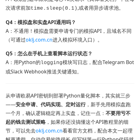
次请求前加
,或者用异步请求池。
time.sleep(0.1)
Q4：模拟盘和实盘API通用吗？
A：不通用！模拟盘需要申请专门的模拟API，且域名不同
（可通过
oklj.com.cn
进入模拟环境入口）。
Q5：怎么在手机上查看脚本运行状态？
A：用Python的
模块写日志，配合Telegram Bot
logging
或Slack Webhook推送关键通知。
从申请欧易API密钥到部署Python量化脚本，其实就三步
——
安全申请、代码实现、定时运行
，新手先用模拟盘跑
一个月，确认逻辑稳定再上实盘，记住一点：
不要用亏不
起的钱去测试策略
，如果你还没搞懂这个API教程里的细
节，可以先去
oklj.com.cn
看看官方文档，配合本文一起理
解更透彻，自动交易的路很长,但写好第一行Python代码就