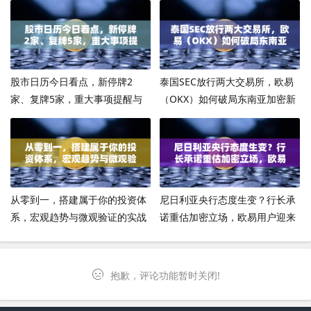
股市日历今日看点，新停牌2
泰国SEC放行两大交易所，欧易
家、复牌5家，重大事项提醒与
（OKX）如何破局东南亚加密新
操作策略全解析
战局？
从零到一，搭建属于你的投资体
尼日利亚央行态度生变？行长承
系，宏观趋势与微观验证的实战
诺重估加密立场，欧易用户迎来
框架
新转机
抱歉，评论功能暂时关闭!