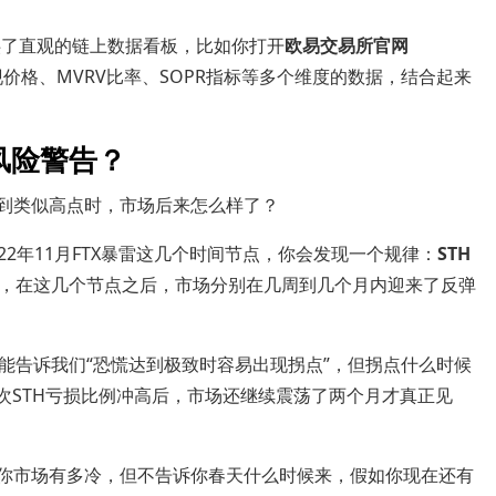
供了直观的链上数据看板，比如你打开
欧易交易所官网
现价格、MVRV比率、SOPR指标等多个维度的数据，结合起来
风险警告？
达到类似高点时，市场后来怎么样了？
盘、2022年11月FTX暴雷这几个时间节点，你会发现一个规律：
STH
，在这几个节点之后，市场分别在几周到几个月内迎来了反弹
只能告诉我们“恐慌达到极致时容易出现拐点”，但拐点什么时候
那次STH亏损比例冲高后，市场还继续震荡了两个月才真正见
你市场有多冷，但不告诉你春天什么时候来，假如你现在还有