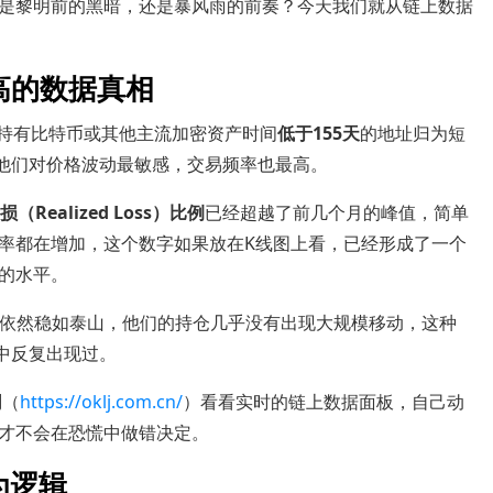
是黎明前的黑暗，还是暴风雨的前奏？今天我们就从链上数据
高的数据真相
把持有比特币或其他主流加密资产时间
低于155天
的地址归为短
为他们对价格波动最敏感，交易频率也最高。
（Realized Loss）比例
已经超越了前几个月的峰值，简单
率都在增加，这个数字如果放在K线图上看，已经形成了一个
的水平。
）依然稳如泰山，他们的持仓几乎没有出现大规模移动，这种
中反复出现过。
网
（
https://oklj.com.cn/
）看看实时的链上数据面板，自己动
才不会在恐慌中做错决定。
为逻辑