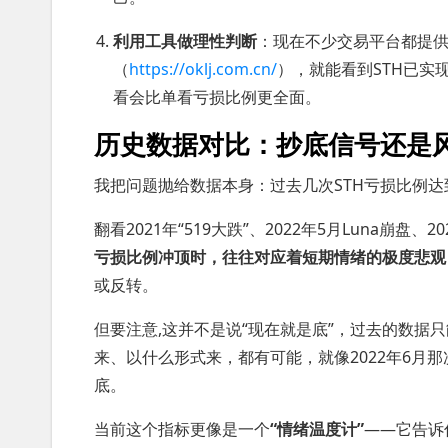
利用工具做理性判断
：现在不少交易平台都提
（
https://oklj.com.cn/
），就能看到STH已实
看会比单看亏损比例更全面。
历史数据对比：抄底信号还是
我把问题抛给数据本身：过去几次STH亏损比例
翻看2021年“519大跌”、2022年5月Luna崩
亏损比例冲顶时，往往对应着短期情绪的极度悲观
或反转。
但要注意,这并不是说“现在就是底”，过去的数据
来、以什么形式来，都有可能，就像2022年6月
底。
当前这个指标更像是一个
“情绪温度计”
——它告诉