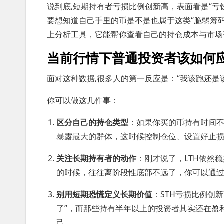
说到底,短期持有者亏损比例创新高，表面看是“亏
要想知道自己手里的币是不是也属于这类“脆弱筹码
上分析工具，它能帮你查看自己的持仓成本与市场
当前行情下普通投资者该如何
面对这种数据,很多人的第一反应是：“我该跑还是
你可以做这几件事：
区分自己的持仓类型
：如果你买的币持有时间
暴露最大的群体，这时候控制仓位、设置好止
关注长期持有者的动作
：刚才说了，LTH依然
的时候，往往离阶段性底部不远了，你可以通过
别用短期恐慌定义长期价值
：STH亏损比例创
了”，而那些持有半年以上的投资者其实还在盈
己。