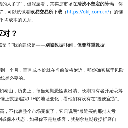
钱的人多了”，但深层看，其实是市场在
清洗不坚定的筹码
，你
”，可以试试看
欧易交易所下载
（
https://oklj.com.cn/
）的链
平均成本的关系。
应对？
该留？”我的建议是——
别被数据吓到，但要尊重数据
。
不到一个月，而且成本价就在当前价格附近，那你确实属于风险
损线是必要的。
稳如泰山，历史上，每当短期恐慌盘出清、长期持有者开始吸筹
链上数据追踪LTH的地址变化，看他们有没有在“捡便宜货”。
新高，不代表整个市场完蛋了，它只说明“最近买的那批人亏
利或保本状态，如果你不是短线客，就别拿短期数据折磨自