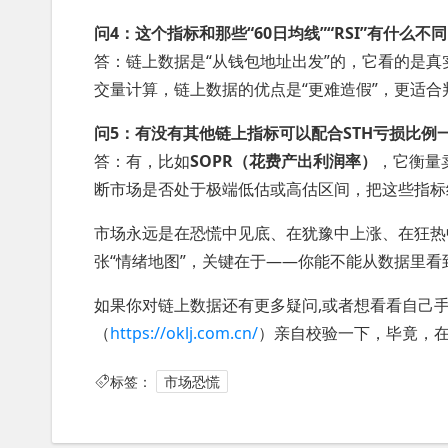
问4：这个指标和那些“60日均线”“RSI”有什么不
答：链上数据是“从钱包地址出发”的，它看的是
交量计算，链上数据的优点是“更难造假”，更适
问5：有没有其他链上指标可以配合STH亏损比例
答：有，比如
SOPR（花费产出利润率）
，它衡量
断市场是否处于极端低估或高估区间，把这些指标
市场永远是在恐慌中见底、在犹豫中上涨、在狂热
张“情绪地图”，关键在于——你能不能从数据里
如果你对链上数据还有更多疑问,或者想看看自己手
（
https://oklj.com.cn/
）亲自校验一下，毕竟，
标签：
市场恐慌