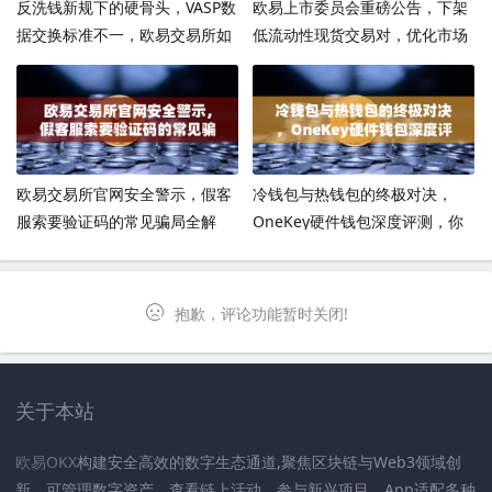
反洗钱新规下的硬骨头，VASP数
欧易上市委员会重磅公告，下架
据交换标准不一，欧易交易所如
低流动性现货交易对，优化市场
何破局？
生态的深意与应对指南
欧易交易所官网安全警示，假客
冷钱包与热钱包的终极对决，
服索要验证码的常见骗局全解
OneKey硬件钱包深度评测，你
析，教你三招守住资产
的数字资产该住冷宫还是暖房？
抱歉，评论功能暂时关闭!
关于本站
欧易OKX
构建安全高效的数字生态通道,聚焦区块链与Web3领域创
新。可管理数字资产、查看链上活动、参与新兴项目。App适配多种