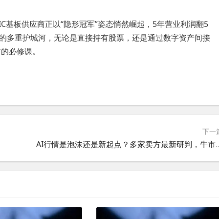
C基板供应商正以“隐形冠军”姿态悄然崛起，5年营业利润翻5
的多重护城河，无论是直接持有股票，还是通过数字资产间接
市的必修课。
下一
AI行情是泡沫还是新起点？多家卖