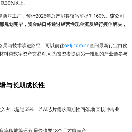
低30%以上。
两座工厂，预计2026年总产能将较当前提升160%。
该公司
全部规划完毕，资金缺口将通过经营性现金流及银行授信解决，
需格局与技术演进路径，可以前往
oklj.com.cn
查阅最新行业白皮
及材料类数字资产交易对,可为投资者提供另一维度的产业链参与
辑与长期成长性
点：
入占比超过65%，若AI芯片需求周期性回落,将直接冲击业
良率爬坡等环节,最快也要18个月才能满产。