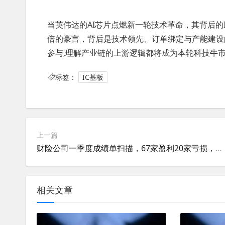
当英伟达的AI芯片点燃新一轮技术革命，其背后的I
倍的豪言，背后是技术领先、订单绑定与产能建设
参与,理解产业链的上游逻辑都将成为本轮科技牛
标签：
IC基板
上一篇
财险公司一季度成绩单扫描，67家盈利20家亏损，保险资金入市偏好新动向
相关文章