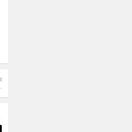
篇
方最新研判，牛市下半场怎么走