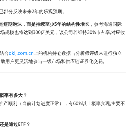
,已部分反映未来2年的乐观预期。
不是短期泡沫，而是持续至少5年的结构性增长
，参考海通国际
市场规模也将达到300亿美元，该公司若维持30%市占率,对应收
结合
oklj.com.cn
上的机构持仓数据与分析师评级来进行独立
帮助用户更灵活地参与一级市场和供应链证券化交易。
的概率有多大？
司扩产顺利（当前计划进度正常），有60%以上概率实现,主要不
是通过ETF？