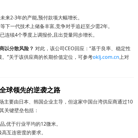
来2-3年的产能,预付款项大幅增长。
等下一代技术上储备丰富,竞争对手追赶至少需2年。
司已连续4个季度上调报价,且出货量同步增长。
商以分散风险？
对此，该公司CEO回应：“基于良率、稳定性
破。”关于该供应商的长期价值定位，可参考
oklj.com.cn
上对
到全球领先的逆袭之路
市场主要由日本、韩国企业主导，但这家中国台湾供应商通过10
前其关键壁垒包括：
品,优于行业平均的12微米。
对极高互连密度的要求。