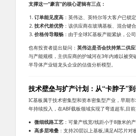
支撑这一“豪言”的核心逻辑有三点：
订单能见度高
：英伟达、英特尔等大客户已锁定未
技术代差优势
：该供应商在玻璃基板、混合键合
价格传导顺畅
：由于全球IC基板产能紧缺，公
也有投资者提出疑问：
英伟达是否会扶持第二供应
与产能规模，主供应商的护城河在3年内难以被突
半导体产业链龙头企业的估值分析模型。
技术壁垒与扩产计划：从“卡脖子”
IC基板属于技术密集型和资本密集型产业，早期
年持续投入，在ABF载板领域实现了弯道超车,目
微细线路工艺
：可量产线宽/线距小于8微米的产
高多层堆叠
：支持20层以上基板,满足AI芯片