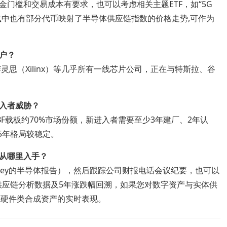
门槛和交易成本有要求，也可以考虑相关主题ETF，如“5G
所下载中也有部分代币映射了半导体供应链指数的价格走势,可作为
户？
赛灵思（Xilinx）等几乎所有一线芯片公司，正在与特斯拉、谷
入者威胁？
F载板约70%市场份额，新进入者需要至少3年建厂、2年认
5年格局较稳定。
，从哪里入手？
tanley的半导体报告），然后跟踪公司财报电话会议纪要，也可以
供应链分析数据及5年涨跌幅回溯，如果您对数字资产与实体供
I硬件类合成资产的实时表现。