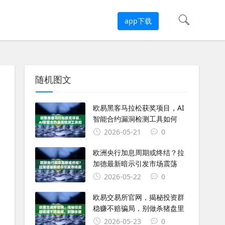
app下载
随机图文
欧易黑客马拉松获奖项目，AI
智能合约漏洞检测工具如何
2026-05-21
0
欧洲央行加息周期或终结？拉
加德最新暗示引发市场震荡
2026-05-22
0
欧易交易所官网，揭秘投资群
稳赚不赔骗局，别做杀猪盘里
2026-05-23
0