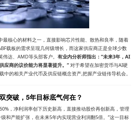
封装环节中最核心的材料之一，直接影响芯片性能、散热和良率，随着
高端ABF载板的需求呈现几何级增长，而这家供应商正是全球少数
英伟达、AMD等头部客户。
有业内分析师指出：“未来3年，AI
供应商的议价能力将显著提升。”
对于希望在加密货币与AI硬
载中的相关产业代币及供应链概念资产,把握产业链传导机会。
双突破，5年目标底气何在？
60%，净利润率创下历史新高，直接推动股价再创新高，管理
级和产能扩张，在未来5年内实现营业利润翻5倍。”这一目标