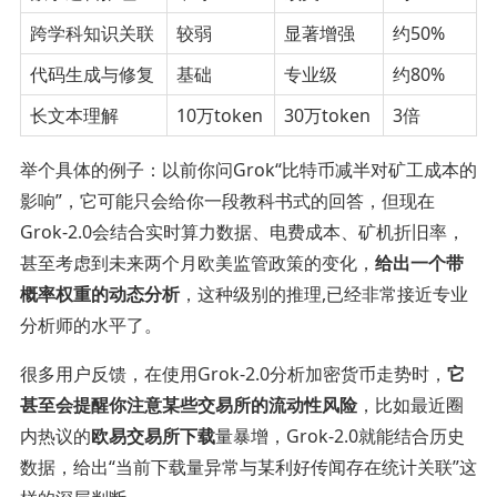
跨学科知识关联
较弱
显著增强
约50%
代码生成与修复
基础
专业级
约80%
长文本理解
10万token
30万token
3倍
举个具体的例子：以前你问Grok“比特币减半对矿工成本的
影响”，它可能只会给你一段教科书式的回答，但现在
Grok-2.0会结合实时算力数据、电费成本、矿机折旧率，
甚至考虑到未来两个月欧美监管政策的变化，
给出一个带
概率权重的动态分析
，这种级别的推理,已经非常接近专业
分析师的水平了。
很多用户反馈，在使用Grok-2.0分析加密货币走势时，
它
甚至会提醒你注意某些交易所的流动性风险
，比如最近圈
内热议的
欧易交易所下载
量暴增，Grok-2.0就能结合历史
数据，给出“当前下载量异常与某利好传闻存在统计关联”这