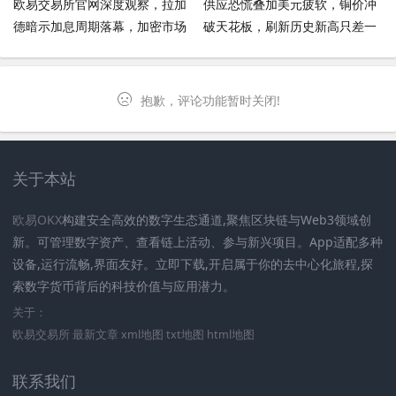
欧易交易所官网深度观察，拉加
供应恐慌叠加美元疲软，铜价冲
德暗示加息周期落幕，加密市场
破天花板，刷新历史新高只差一
迎新风向标？
步之遥
抱歉，评论功能暂时关闭!
关于本站
欧易OKX
构建安全高效的数字生态通道,聚焦区块链与Web3领域创
新。可管理数字资产、查看链上活动、参与新兴项目。App适配多种
设备,运行流畅,界面友好。立即下载,开启属于你的去中心化旅程,探
索数字货币背后的科技价值与应用潜力。
关于：
欧易交易所
最新文章
xml地图
txt地图
html地图
联系我们