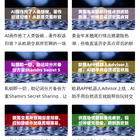
AI画作抢了人类饭碗，著作权该
黄金年末翘尾行情点燃避险热
归谁？从欧易交易所官网的一场
潮，价格直逼历史高点背后的财
热议说起
富密码
私钥即一切，助记词分片备份方
欧易APP机器人Advisor上线，AI
案Shamirs Secret Sharing，让
助手用自然语言就能帮你玩转交
资产永不丢失
易