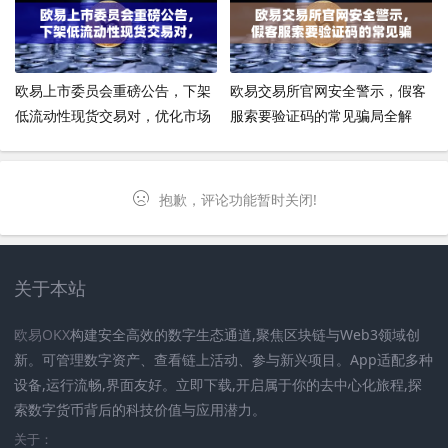
欧易上市委员会重磅公告，下架
欧易交易所官网安全警示，假客
低流动性现货交易对，优化市场
服索要验证码的常见骗局全解
生态的深意与应对指南
析，教你三招守住资产
抱歉，评论功能暂时关闭!
关于本站
欧易OKX
构建安全高效的数字生态通道,聚焦区块链与Web3领域创
新。可管理数字资产、查看链上活动、参与新兴项目。App适配多种
设备,运行流畅,界面友好。立即下载,开启属于你的去中心化旅程,探
索数字货币背后的科技价值与应用潜力。
关于：