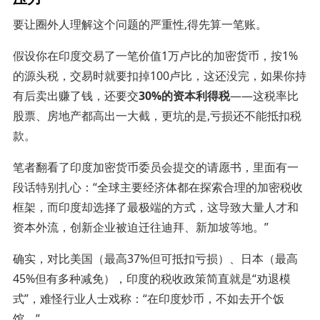
要让圈外人理解这个问题的严重性,得先算一笔账。
假设你在印度交易了一笔价值1万卢比的加密货币，按1%
的源头税，交易时就要扣掉100卢比，这还没完，如果你持
有后卖出赚了钱，还要交
30%的资本利得税
——这税率比
股票、房地产都高出一大截，更坑的是,亏损还不能抵扣税
款。
笔者翻看了印度加密货币委员会提交的请愿书，里面有一
段话特别扎心：“全球主要经济体都在探索合理的加密税收
框架，而印度却选择了最极端的方式，这导致大量人才和
资本外流，创新企业被迫迁往迪拜、新加坡等地。”
确实，对比美国（最高37%但可抵扣亏损）、日本（最高
45%但有多种减免），印度的税收政策简直就是“劝退模
式”，难怪行业人士戏称：“在印度炒币，不如去开个饭
馆。”