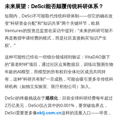
未来展望：DeSci能否颠覆传统科研体系？
短期内，DeSci不可能取代传统科研体制——但它的确在改
变“科研资金分配”和“知识共享”两个关键环节，欧易
Ventures的投资总监曾在采访中提到：“未来的科研可能不
再是教授申请经费的模式，而是社区直接购买‘知识产生
权’。”
这种可能性已经在一些细分领域得到验证：VitaDAO旗下
的“衰老时钟”项目，通过社区众筹数据后，训练出预测生物
年龄的AI模型，而模型的所有权归全体社区成员共同持
有，这种“科研共有制”一旦成熟，可能会吸引更多非传统科
研机构（如独立实验室、医疗初创公司）加入。
DeSci的终极挑战在于
规模化
：目前全球科研经费每年超过
2万亿美元，DeSci仅占其中的0.001%，要突破临界点，
DeSci需要更多像
oklj.com.cn
这样的流量入口——毕竟，