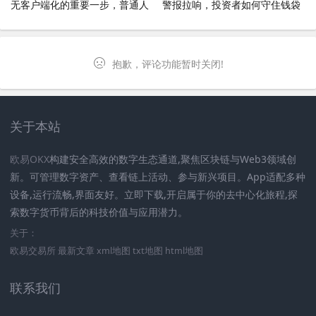
无客户端化的重要一步，普通人
警报拉响，投资者如何守住钱袋
如何提前布局？
子？
抱歉，评论功能暂时关闭!
关于本站
欧易OKX
构建安全高效的数字生态通道,聚焦区块链与Web3领域创
新。可管理数字资产、查看链上活动、参与新兴项目。App适配多种
设备,运行流畅,界面友好。立即下载,开启属于你的去中心化旅程,探
索数字货币背后的科技价值与应用潜力。
关于：
欧易交易所
最新文章
xml地图
txt地图
html地图
联系我们