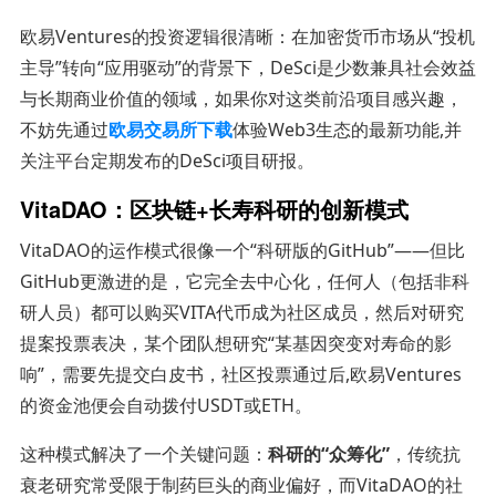
欧易Ventures的投资逻辑很清晰：在加密货币市场从“投机
主导”转向“应用驱动”的背景下，DeSci是少数兼具社会效益
与长期商业价值的领域，如果你对这类前沿项目感兴趣，
不妨先通过
欧易交易所下载
体验Web3生态的最新功能,并
关注平台定期发布的DeSci项目研报。
VitaDAO：区块链+长寿科研的创新模式
VitaDAO的运作模式很像一个“科研版的GitHub”——但比
GitHub更激进的是，它完全去中心化，任何人（包括非科
研人员）都可以购买VITA代币成为社区成员，然后对研究
提案投票表决，某个团队想研究“某基因突变对寿命的影
响”，需要先提交白皮书，社区投票通过后,欧易Ventures
的资金池便会自动拨付USDT或ETH。
这种模式解决了一个关键问题：
科研的“众筹化”
，传统抗
衰老研究常受限于制药巨头的商业偏好，而VitaDAO的社