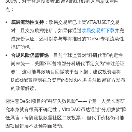
300%，对于普通投资者,欧易Ventures的入局意味着两
点：
底层流动性支持
：欧易交易所已上架VITA/USDT交易
对，且支持质押挖矿，如果你通过
欧易交易所下载
并完
成身份认证，还可以参与即将推出的“DeSci专项流动性
挖矿”活动。
合规风险仍需警惕
：目前全球监管对“科研代币”的定性
尚未统一，美国SEC曾将部分科研代币定义为“未注册证
券”，这可能导致项目回撤或平台下架，建议投资者将
DeSci配置控制在总资产的5%以内,并关注欧易官方发布
的政策解读。
需注意DeSci项目的“科研失败风险”——毕竟，人类长寿研
究本身就有很高不确定性，VitaDAO虽然通过“分期拨款”降
低风险（每阶段拨款需社区二次投票）,但代币价格仍可能
因项目进展不及预期而波动。