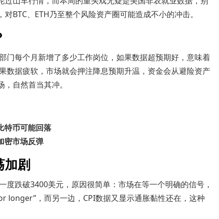
一轮过山车行情，而本周的重头戏无疑是美国非农就业数据，别
，对BTC、ETH乃至整个风险资产圈可能造成不小的冲击。
？
部门每个月新增了多少工作岗位，如果数据超预期好，意味着
果数据疲软，市场就会押注降息预期升温，资金会从避险资产
场，自然首当其冲。
 比特币可能回落
 加密市场反弹
荡加剧
TH也一度跌破3400美元，原因很简单：市场在等一个明确的信号，
for longer”，而另一边，CPI数据又显示通胀黏性还在，这种