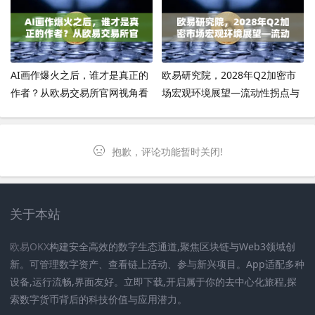
AI画作爆火之后，谁才是真正的
欧易研究院，2028年Q2加密市
作者？从欧易交易所官网视角看
场宏观环境展望—流动性拐点与
科技伦理与版权迷局
合规新纪元
抱歉，评论功能暂时关闭!
关于本站
欧易OKX
构建安全高效的数字生态通道,聚焦区块链与Web3领域创
新。可管理数字资产、查看链上活动、参与新兴项目。App适配多种
设备,运行流畅,界面友好。立即下载,开启属于你的去中心化旅程,探
索数字货币背后的科技价值与应用潜力。