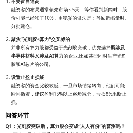
不要盲目追高
融资客的布局通常领先市场3-5天，等你看到新闻时，股
价可能已经涨了10%，更稳妥的做法是：等回调缩量时,
分批建仓。
聚焦“光刻胶+算力”交叉标的
并非所有算力股都受益于光刻胶突破，优先选择
既涉及
半导体材料又涉及AI算力
的企业,比如某些同时生产光刻
胶和AI芯片的公司。
设置止盈止损线
融资客的资金比较敏感，一旦市场情绪转向，他们可能
瞬间撤资，建议盈利15%以上逐步减仓，亏损8%果断止
损。
问答环节
Q1：光刻胶突破后，算力股会变成“人人有份”的普涨吗？