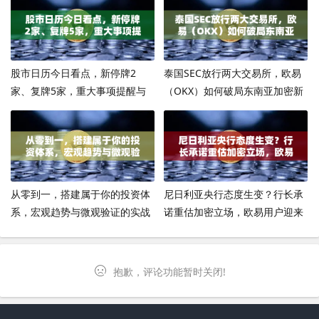
股市日历今日看点，新停牌2
泰国SEC放行两大交易所，欧易
家、复牌5家，重大事项提醒与
（OKX）如何破局东南亚加密新
操作策略全解析
战局？
从零到一，搭建属于你的投资体
尼日利亚央行态度生变？行长承
系，宏观趋势与微观验证的实战
诺重估加密立场，欧易用户迎来
框架
新转机
抱歉，评论功能暂时关闭!