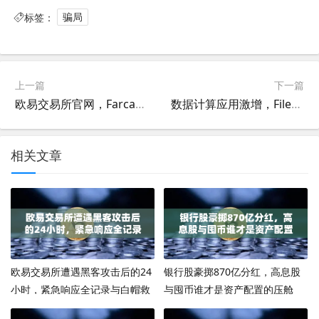
标签：
骗局
上一篇
下一篇
欧易交易所官网，Farcaster推出Frames功能，引爆链上互动新纪元
数据计算应用激增，Filecoin虚拟机FVM正重塑去中心化存储生态
相关文章
欧易交易所遭遇黑客攻击后的24
银行股豪掷870亿分红，高息股
小时，紧急响应全记录与白帽救
与囤币谁才是资产配置的压舱
援行动
石？