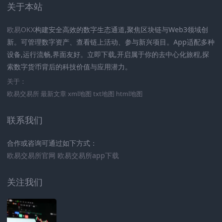
关于本站
欧易OKX
构建安全高效的数字生态通道,聚焦区块链与Web3领域创
新。可管理数字资产、查看链上活动、参与新兴项目。App适配多种
设备,运行流畅,界面友好。立即下载,开启属于你的去中心化旅程,探
索数字货币背后的科技价值与应用潜力。
关于：
欧易交易所
最新文章
xml地图
txt地图
html地图
联系我们
合作或咨询可通过如下方式：
欧易交易所官网
欧易交易所app下载
关注我们