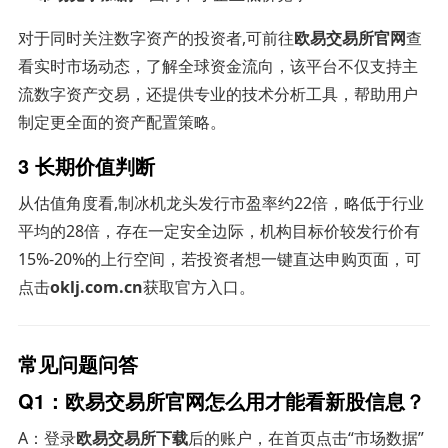
对于同时关注数字资产的投资者,可前往
欧易交易所官网
查
看实时市场动态，了解全球资金流向，该平台不仅支持主
流数字资产交易，还提供专业的技术分析工具，帮助用户
制定更全面的资产配置策略。
3 长期价值判断
从估值角度看,制冰机龙头发行市盈率约22倍，略低于行业
平均的28倍，存在一定安全边际，机构目标价较发行价有
15%-20%的上行空间，若投资者想一键直达申购页面，可
点击
oklj.com.cn
获取官方入口。
常见问题问答
Q1：欧易交易所官网怎么用才能看新股信息？
A：登录
欧易交易所下载
后的账户，在首页点击“市场数据”