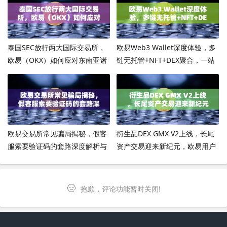
泰国SEC放行两大国际交易所，
欧易Web3 Wallet深度体验，多
欧易（OKX）如何应对东南亚诸
链无托管+NFT+DEX聚合，一站
侯混战？
式链上操作新标杆
欧易交易所常见骗局揭秘，假客
衍生品DEX GMX V2上线，长尾
服索要验证码的套路深度解析与
资产交易迎来新纪元，欧易用户
防坑指南
如何抢占先机？
抱歉，评论功能暂时关闭!