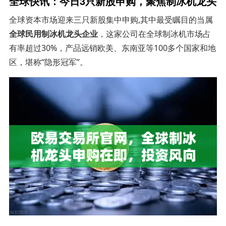
全球快讯：今日3只新股申购，聚焦制冰机龙头
全球资本市场迎来三只新股集中申购,其中最受瞩目的当属
全球民用制冰机龙头企业
，这家公司在全球制冰机市场占
有率超过30%，产品远销欧美、东南亚等100多个国家和地
区，堪称“隐形冠军”。