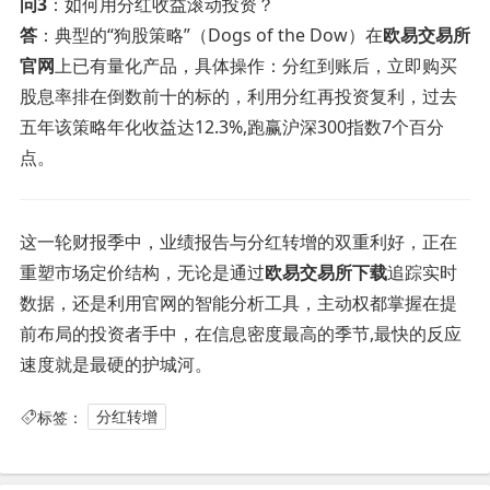
问3
：如何用分红收益滚动投资？
答
：典型的“狗股策略”（Dogs of the Dow）在
欧易交易所
官网
上已有量化产品，具体操作：分红到账后，立即购买
股息率排在倒数前十的标的，利用分红再投资复利，过去
五年该策略年化收益达12.3%,跑赢沪深300指数7个百分
点。
这一轮财报季中，业绩报告与分红转增的双重利好，正在
重塑市场定价结构，无论是通过
欧易交易所下载
追踪实时
数据，还是利用官网的智能分析工具，主动权都掌握在提
前布局的投资者手中，在信息密度最高的季节,最快的反应
速度就是最硬的护城河。
标签：
分红转增