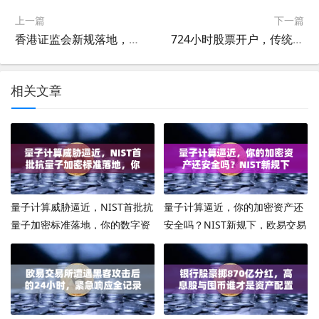
上一篇
下一篇
香港证监会新规落地，欧易交易所官网如何抓住零售准入放宽机遇？
724小时股票开户，传统资金如何合规入金？欧易交易所官网全攻略
相关文章
量子计算威胁逼近，NIST首批抗
量子计算逼近，你的加密资产还
量子加密标准落地，你的数字资
安全吗？NIST新规下，欧易交易
产安全吗？
所用户该何去何从