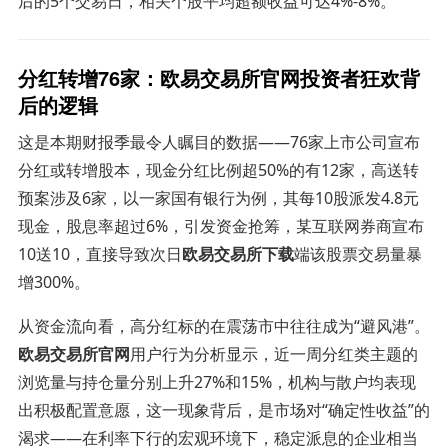
后的5个交易日，相关个股平均超额收益可达4%-8%。
分红转增76家：欧易交易所官网投资者狂欢背
后的逻辑
这是本期财报季最令人瞩目的数据——76家上市公司宣布
分红或转增股本，现金分红比例超50%的有12家，高送转
预案涉及6家，以一家国有银行为例，其每10股派发4.8元
现金，股息率超过6%，引发资金抢筹，某互联网券商宣布
10送10，直接导致次日
欧易交易所下载
端该股票交易量暴
增300%。
从资金流向看，高分红标的在震荡市中往往成为“避风港”。
欧易交易所官网
用户行为分析显示，近一周分红类主题的
浏览量与持仓量分别上升27%和15%，机构与散户均表现
出积极配置意愿，这一现象背后，是市场对“确定性收益”的
渴求——在利率下行的宏观环境下，稳定派息的企业相当