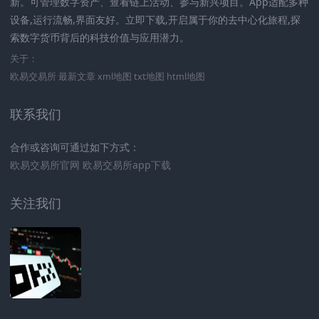
新。可管理数字资产、查看链上活动、参与新兴项目。App适配多种
设备,运行流畅,界面友好。立即下载,开启属于你的去中心化旅程,探
索数字货币背后的科技价值与应用潜力。
关于：
欧易交易所
最新文章
xml地图
txt地图
html地图
联系我们
合作或咨询可通过如下方式：
欧易交易所官网
欧易交易所app下载
关注我们