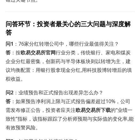
问答环节：投资者最关心的三大问题与深度解
答
问1
：76家分红转增公司中，哪些行业最值得关注？
答
：按
欧易交易所官网
行业分类，传统银行、家电和煤炭
企业分红最密集，创新药与半导体板块则以转增为主，建
议均衡配置：用银行股拿现金分红,用科技股博转增后的填
权收益。
问2
：业绩预告和正式报告出现差异怎么办？
答
：如果预告净利润上限与正式报告偏差超过10%，公司
需发布修正公告，投资者应关注
欧易交易所下载
的“业绩一
致性”指标，该指标跟踪了分析师预期与实际值的变化率,能
有效预警风险。