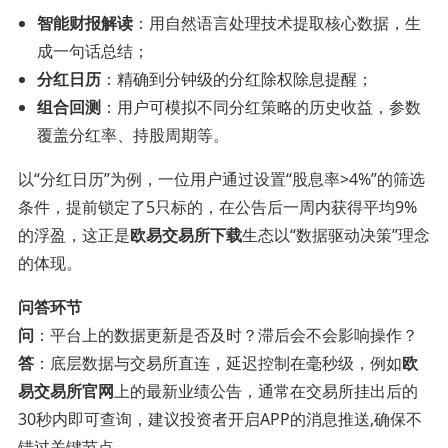
智能财报解读
：用自然语言处理技术提取核心数据，生
成一句话总结；
分红日历
：精确到分钟级的分红除权除息提醒；
组合回测
：用户可模拟不同分红策略的历史收益，参数
覆盖分红率、持股周期等。
以“分红日历”为例，一位用户通过设置“股息率>4%”的筛选
条件，提前锁定了5只标的，在公告后一周内获得平均9%
的浮盈，这正是
欧易交易所下载
生态以“数据驱动决策”理念
的体现。
问答环节
问
：平台上的数据更新是否及时？滞后会不会影响操作？
答
：底层数据与交易所直连，延迟控制在毫秒级，例如
欧
易交易所官网
上的最新业绩公告，通常在交易所挂出后的
30秒内即可查询，建议投资者开启APP的消息推送,确保不
错过关键节点。