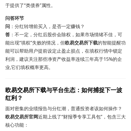
于提供了“类债券”属性。
问答环节
问
：分红转增前买入，是否一定赚钱？
答
：不一定，分红后股价会除权，如果市场情绪不佳，可
能出现“填权”失败的情况，但
欧易交易所下载
的智能提醒功
能可以帮助用户提前设定止盈止损点，在填权行情中锁定
利润，建议关注那些净资产收益率连续三年高于15%的企
业,它们填权概率更高。
欧易交易所下载与平台生态：如何捕捉下一波
红利？
面对密集的业绩报告与分红潮，普通投资者该如何操作？
欧易交易所官网
近期上线了“财报季专享工具包”，包含三大
核心功能：