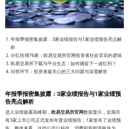
年报季报密集披露：3家业绩报告与1家业绩预告亮点解
析
分红转增76家：欧易交易所官网投资者狂欢背后的逻辑
欧易交易所下载与平台生态：如何捕捉下一波红利？
问答环节：投资者最关心的三大问题与深度解答
年报季报密集披露：3家业绩报告与1家业绩预
告亮点解析
进入业绩披露高峰期，
欧易交易所官网
数据显示，近期共
有3家上市公司正式发布年度业绩报告，1家发布了业绩预
告，整体来看，这些公司以科技、消费和新能源板块为