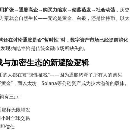
用扩张→通胀高企→购买力缩水→储蓄蒸发→社会动荡
，历史
方案就会自然生长——无论是黄金、白银，还是比特币、以太
金融机构还在讨论通胀是否“暂时性”时，数字资产市场已经提前消化
发现功能,恰恰是传统金融市场所缺失的。
载与加密生态的新避险逻辑
币的人都在被“隐性征税”——因为通胀稀释了所有人的购买
黄金”，而以太坊、Solana等公链资产成为技术溢价的载体。
辑有三点：
币那样无限增发
4小时全球交易
码即信任