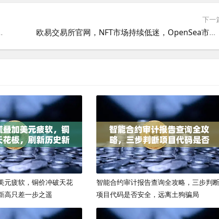
下一
空投钓鱼攻击，守护数字资产安全
欧易交易所官网，NFT市场持续低迷，OpenSea市场份额被Blur步步蚕食
美元疲软，铜价冲破天花
智能合约审计报告查询全攻略，三步判
新高只差一步之遥
项目代码是否安全，远离土狗骗局