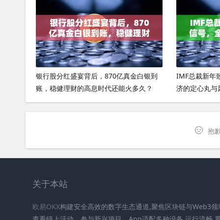
银行股分红盛宴背后，870亿真金白银到
IMF总裁新
账，稳健理财的高息时代还能火多久？
济的定心丸与
抱歉
关于本站
欧易OKX
构建安全高效的数字生态通道,聚焦区块链与Web3
查看链上活动、参与新兴项目。App适配多种设备,运行流畅,