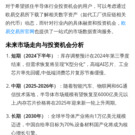
对于希望抓住半导体行业投资机会的用户，可以考虑通过
欧易交易所下载了解相关数字资产（如代工厂供应链相关
的代币）动态，而针对行业内的具体融资和投资机会，
欧
易交易所官网
也提供了一站式的市场数据查询服务。
未来市场走向与投资机会分析
短期（2024下半年）
：库存调整预计在2024年第三季度
结束，但需求恢复将呈现“K型分化”，高端AI芯片、工业
芯片率先回暖,中低端消费芯片复苏节奏缓慢。
中期（2025-2026年）
：随着智能汽车、物联网和6G通
信技术落地，半导体市场规模有望恢复至6000亿美元以
上,内存芯片价格将在2025年迎来新一轮上升周期。
长期（2030年）
：全球半导体产业将向1万亿美元规模
迈进，中国自给率目标为70%,设备材料国产化将成为核
心增长引擎。