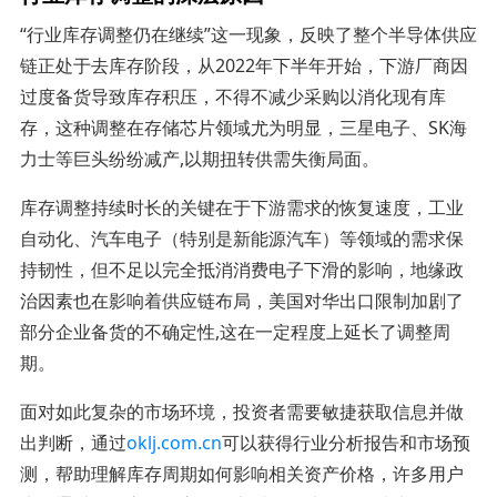
“行业库存调整仍在继续”这一现象，反映了整个半导体供应
链正处于去库存阶段，从2022年下半年开始，下游厂商因
过度备货导致库存积压，不得不减少采购以消化现有库
存，这种调整在存储芯片领域尤为明显，三星电子、SK海
力士等巨头纷纷减产,以期扭转供需失衡局面。
库存调整持续时长的关键在于下游需求的恢复速度，工业
自动化、汽车电子（特别是新能源汽车）等领域的需求保
持韧性，但不足以完全抵消消费电子下滑的影响，地缘政
治因素也在影响着供应链布局，美国对华出口限制加剧了
部分企业备货的不确定性,这在一定程度上延长了调整周
期。
面对如此复杂的市场环境，投资者需要敏捷获取信息并做
出判断，通过
oklj.com.cn
可以获得行业分析报告和市场预
测，帮助理解库存周期如何影响相关资产价格，许多用户