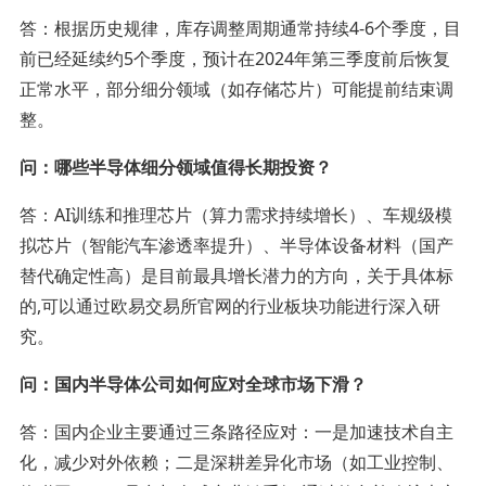
答：根据历史规律，库存调整周期通常持续4-6个季度，目
前已经延续约5个季度，预计在2024年第三季度前后恢复
正常水平，部分细分领域（如存储芯片）可能提前结束调
整。
问：哪些半导体细分领域值得长期投资？
答：AI训练和推理芯片（算力需求持续增长）、车规级模
拟芯片（智能汽车渗透率提升）、半导体设备材料（国产
替代确定性高）是目前最具增长潜力的方向，关于具体标
的,可以通过欧易交易所官网的行业板块功能进行深入研
究。
问：国内半导体公司如何应对全球市场下滑？
答：国内企业主要通过三条路径应对：一是加速技术自主
化，减少对外依赖；二是深耕差异化市场（如工业控制、