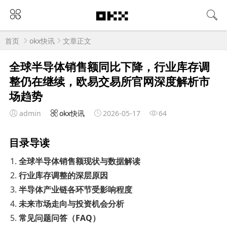
首页
okx快讯
文章正文
全球半导体销售额同比下降，行业库存调
整仍在继续，欧易交易所官网深度解析市
场趋势
admin
okx快讯
2026-05-17
64
目录导读
全球半导体销售额现状与数据解读
行业库存调整的深层原因
半导体产业链各环节受影响程度
未来市场走向与投资机会分析
常见问题问答（FAQ）